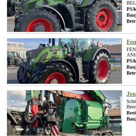
BEL
PS/
Bauj
Betr
Fen
FEN
ANH
PS/
Bauj
Betr
Je
Schö
Berei
Brei
Bauj