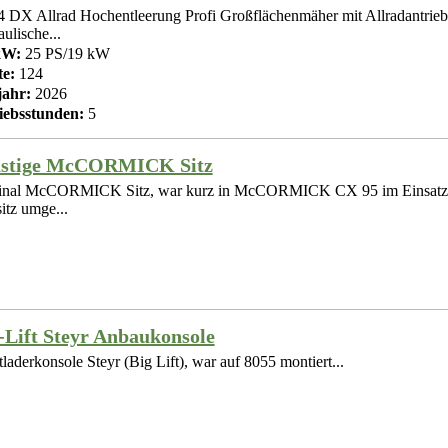
 DX Allrad Hochentleerung Profi Großflächenmäher mit Allradantrie
ulische...
kW:
25 PS/19 kW
te:
124
ahr:
2026
iebsstunden:
5
nstige McCORMICK Sitz
inal McCORMICK Sitz, war kurz in McCORMICK CX 95 im Einsatz,
itz umge...
-Lift Steyr Anbaukonsole
laderkonsole Steyr (Big Lift), war auf 8055 montiert...