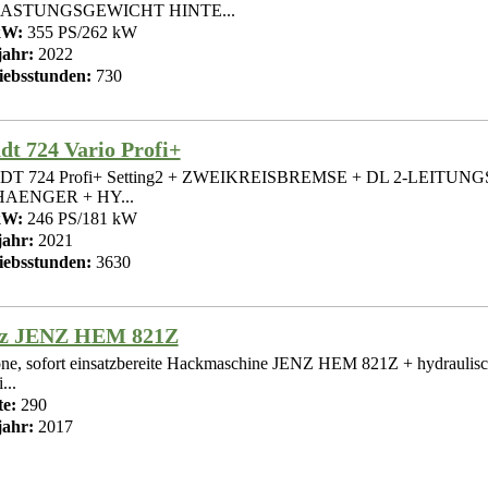
ASTUNGSGEWICHT HINTE...
kW:
355 PS/262 kW
ahr:
2022
iebsstunden:
730
dt 724 Vario Profi+
DT 724 Profi+ Setting2 + ZWEIKREISBREMSE + DL 2-LEITU
AENGER + HY...
kW:
246 PS/181 kW
ahr:
2021
iebsstunden:
3630
nz JENZ HEM 821Z
ne, sofort einsatzbereite Hackmaschine JENZ HEM 821Z + hydraulisc
...
te:
290
ahr:
2017