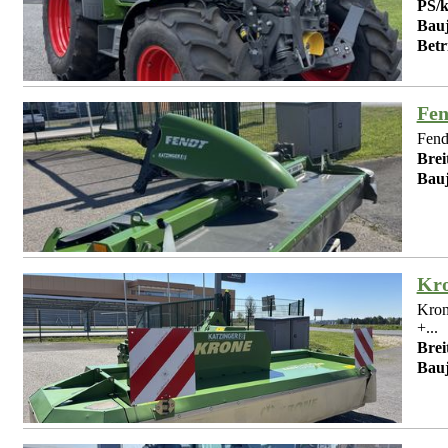
PS/
Bauj
Betr
Fen
Fend
Brei
Bauj
Kro
Kron
+...
Brei
Bauj