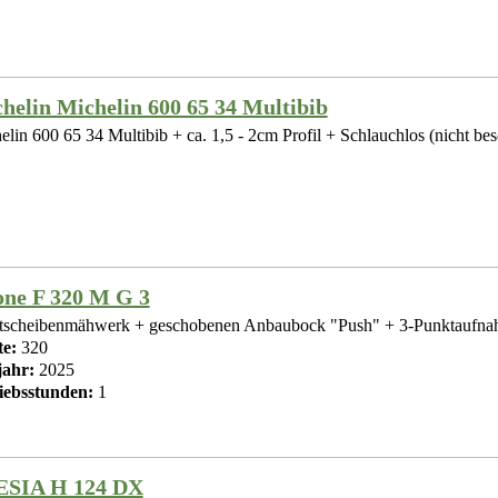
helin Michelin 600 65 34 Multibib
lin 600 65 34 Multibib + ca. 1,5 - 2cm Profil + Schlauchlos (nicht besc
ne F 320 M G 3
tscheibenmähwerk + geschobenen Anbaubock "Push" + 3-Punktaufnah
te:
320
ahr:
2025
iebsstunden:
1
ESIA H 124 DX