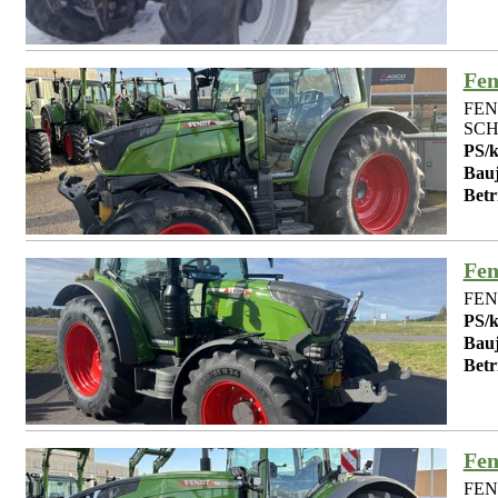
Fen
FEN
SCH
PS/
Bauj
Betr
Fen
FEND
PS/
Bauj
Betr
Fen
FEND