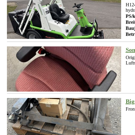
H124
hydra
PS/
Brei
Bauj
Betr
So
Orig
Lufts
Big
Front