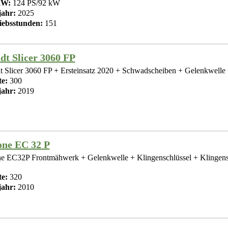
kW:
124 PS/92 kW
ahr:
2025
iebsstunden:
151
dt Slicer 3060 FP
t Slicer 3060 FP + Ersteinsatz 2020 + Schwadscheiben + Gelenkwelle +
te:
300
ahr:
2019
ne EC 32 P
e EC32P Frontmähwerk + Gelenkwelle + Klingenschlüssel + Klingens
te:
320
ahr:
2010