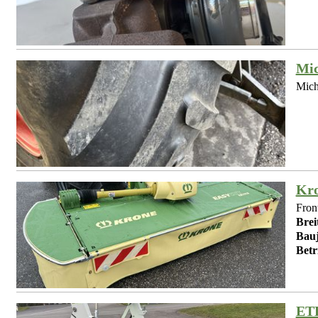
Mic
Miche
Kro
Fron
Brei
Bauj
Betr
ET