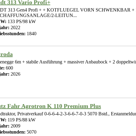
dt 313 Vario Profi+
DT 313 Gen4 Profi + + KOTFLUEGEL VORN SCHWENKBAR + 
CHAFFUNGSANLAGE/2-LEITUN...
kW:
133 PS/98 kW
ahr:
2022
iebsstunden:
1840
roda
enegge 6m + stabile Ausführung + massiver Anbaubock + 2 doppeltwirk
te:
600
ahr:
2026
tz Fahr Agrotron K 110 Premium Plus
adtraktor, Privatverkauf 0-6-6-4-2-3-6-6-7-0-3 5070 Bstd., Erstanmeldu
kW:
119 PS/88 kW
ahr:
2009
iebsstunden:
5070