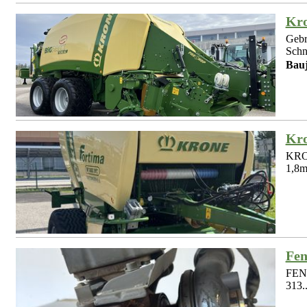
Kro
Gebr
Schne
Bauj
Kro
KRON
1,8m
Fen
FEND
313..