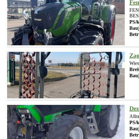
Fen
FEN
BES
PS/
Bauj
Betr
Zag
Wies
Brei
Bauj
Deu
Allr
PS/
Bauj
Betr