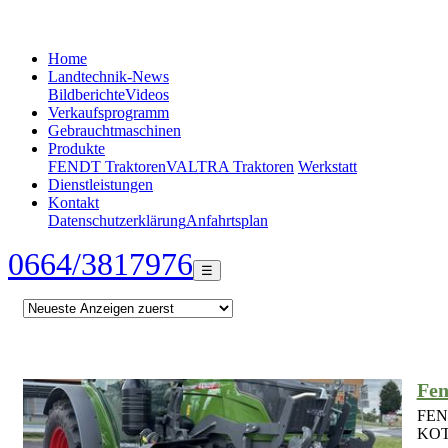
Home
Landtechnik-News
Bildberichte
Videos
Verkaufsprogramm
Gebrauchtmaschinen
Produkte
FENDT Traktoren
VALTRA Traktoren
Werkstatt
Dienstleistungen
Kontakt
Datenschutzerklärung
Anfahrtsplan
0664/3817976
☰
Fen
FEN
KOT