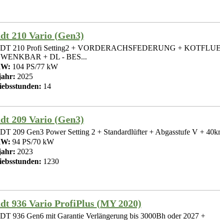
dt 210 Vario (Gen3)
DT 210 Profi Setting2 + VORDERACHSFEDERUNG + KOTFL
WENKBAR + DL - BES...
kW:
104 PS/77 kW
ahr:
2025
iebsstunden:
14
dt 209 Vario (Gen3)
T 209 Gen3 Power Setting 2 + Standardlüfter + Abgasstufe V + 40km
kW:
94 PS/70 kW
ahr:
2023
iebsstunden:
1230
dt 936 Vario ProfiPlus (MY 2020)
T 936 Gen6 mit Garantie Verlängerung bis 3000Bh oder 2027 +