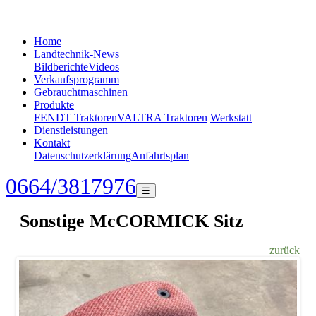
Home
Landtechnik-News
Bildberichte
Videos
Verkaufsprogramm
Gebrauchtmaschinen
Produkte
FENDT Traktoren
VALTRA Traktoren
Werkstatt
Dienstleistungen
Kontakt
Datenschutzerklärung
Anfahrtsplan
0664/3817976
☰
Sonstige McCORMICK Sitz
zurück